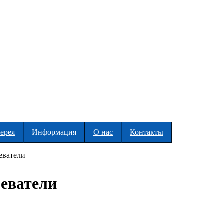
ерея
Информация
О нас
Контакты
еватели
еватели