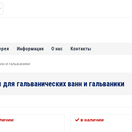
ерея
Информация
О нас
Контакты
нн и гальваники
 для гальванических ванн и гальваники
личии
в наличии