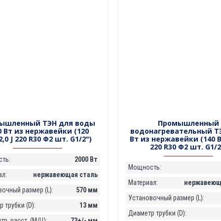
ышленный ТЭН для воды
Промышленный
0 Вт из нержавейки (120
водонагревательный ТЭ
2,0 J 220 R30 Ф2 шт. G1/2")
Вт из нержавейки (140 В1
220 R30 Ф2 шт. G1/2
ть:
2000 Вт
Мощность:
ал:
нержавеющая сталь
Материал:
нержавеющ
очный размер (L):
570 мм
Установочный размер (L):
 трубки (D):
13 мм
Диаметр трубки (D):
р. расст. (М/Ц):
73+/- мм