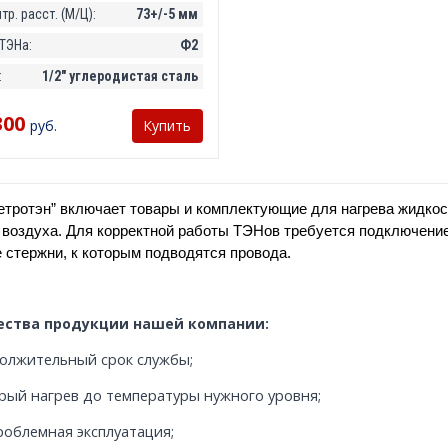
р. расст. (М/Ц):
73+/-5 мм
ТЭНа:
Ф2
:
1/2" углеродистая сталь
300
руб.
Купить
етротэн” включает товары и комплектующие для нагрева жидкос
 воздуха. Для корректной работы ТЭНов требуется подключение
 стержни, к которым подводятся провода.
ства продукции нашей компании:
олжительный срок службы;
рый нагрев до температуры нужного уровня;
роблемная эксплуатация;