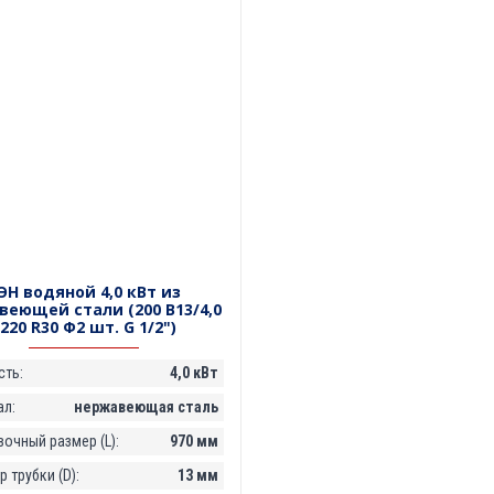
ЭН водяной 4,0 кВт из
веющей стали (200 В13/4,0
 220 R30 Ф2 шт. G 1/2")
ть:
4,0 кВт
ал:
нержавеющая сталь
очный размер (L):
970 мм
 трубки (D):
13 мм