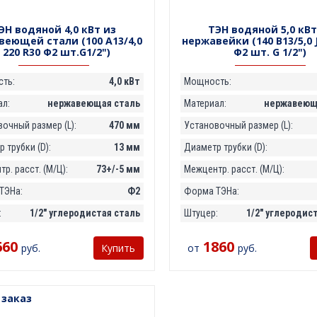
ЭН водяной 4,0 кВт из
ТЭН водяной 5,0 кВт
веющей стали (100 А13/4,0
нержавейки (140 В13/5,0 J
J 220 R30 Ф2 шт.G1/2")
Ф2 шт. G 1/2")
ть:
4,0 кВт
Мощность:
ал:
нержавеющая сталь
Материал:
нержавеющ
очный размер (L):
470 мм
Установочный размер (L):
 трубки (D):
13 мм
Диаметр трубки (D):
р. расст. (М/Ц):
73+/-5 мм
Межцентр. расст. (М/Ц):
ТЭНа:
Ф2
Форма ТЭНа:
:
1/2" углеродистая сталь
Штуцер:
1/2" углеродис
660
1860
руб.
от
руб.
Купить
 заказ