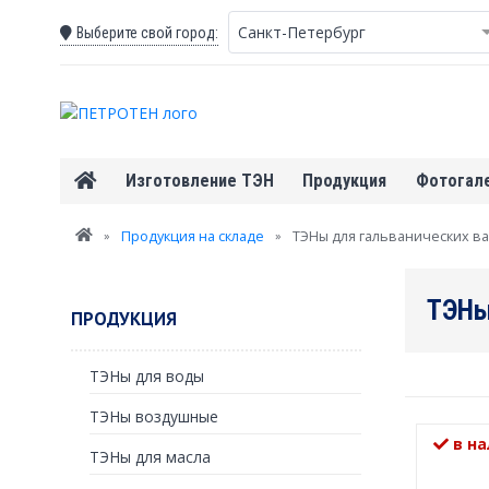
Санкт-Петербург
Выберите свой город:
Изготовление ТЭН
Продукция
Фотогал
Вы здесь
»
Продукция на складе
»
ТЭНы для гальванических ва
ТЭНы
ПРОДУКЦИЯ
ТЭНы для воды
ТЭНы воздушные
в на
ТЭНы для масла