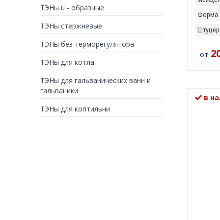
ТЭНы u - образные
Форма 
ТЭНы стержневые
Штуцер
ТЭНы без терморегулятора
2
от
ТЭНы для котла
ТЭНы для гальванических ванн и
гальваники
в на
ТЭНы для коптильни