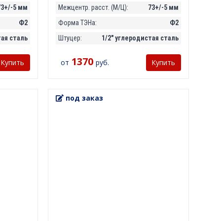
73+/-5 мм
Межцентр. расст. (М/Ц):
73+/-5 мм
Ф2
Форма ТЭНа:
Ф2
тая сталь
Штуцер:
1/2" углеродистая сталь
1370
от
руб.
Купить
Купить
под заказ