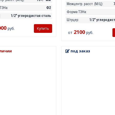
Межцентр. расст. (М/Ц):
ТЭНа:
Ф2
Форма ТЭНа:
:
1/2" углеродистая сталь
Штуцер:
1/2" углеродис
000
руб.
Купить
2100
от
руб.
личии
под заказ