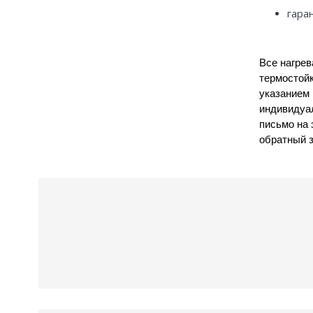
гара
Все нагре
термостойк
указанием 
индивидуал
письмо на 
обратный з