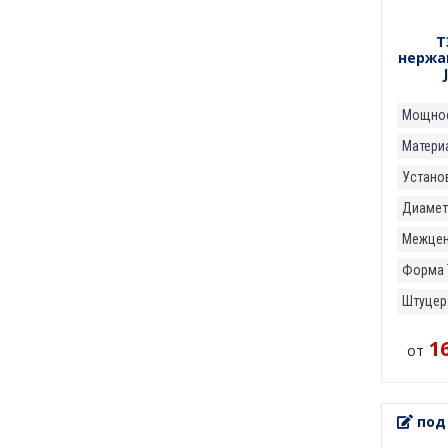
Т
нержа
Мощнос
Матери
Установ
Диаметр
Межцент
Форма 
Штуцер
1
от
под