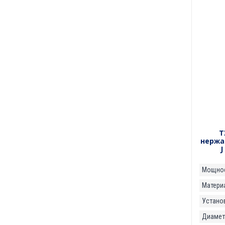
Т
нержа
J
Мощнос
Матери
Установ
Диаметр