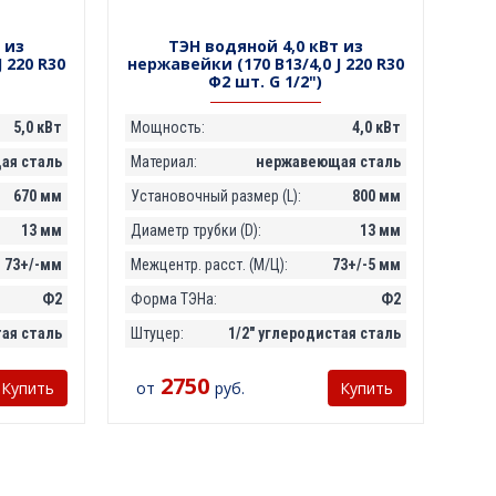
 из
ТЭН водяной 4,0 кВт из
 220 R30
нержавейки (170 В13/4,0 J 220 R30
Ф2 шт. G 1/2")
5,0 кВт
Мощность:
4,0 кВт
ая сталь
Материал:
нержавеющая сталь
670 мм
Установочный размер (L):
800 мм
13 мм
Диаметр трубки (D):
13 мм
73+/-мм
Межцентр. расст. (М/Ц):
73+/-5 мм
Ф2
Форма ТЭНа:
Ф2
тая сталь
Штуцер:
1/2" углеродистая сталь
2750
от
руб.
Купить
Купить