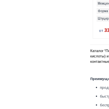
Межцент
Форма 
Штуцер
3
от
Каталог “П
кислоты) и
контактные
Преимуще
прод
быст
бесп