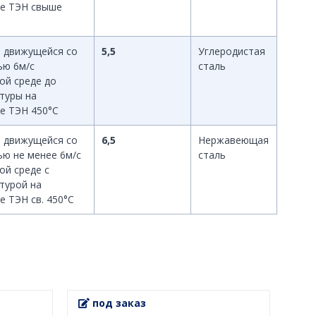
е ТЭН свыше
в движущейся со
5,5
Углеродистая
ью 6м/с
сталь
ой среде до
туры на
е ТЭН 450°С
в движущейся со
6,5
Нержавеющая
ью не менее 6м/с
сталь
ой среде с
турой на
е ТЭН св. 450°С
под заказ