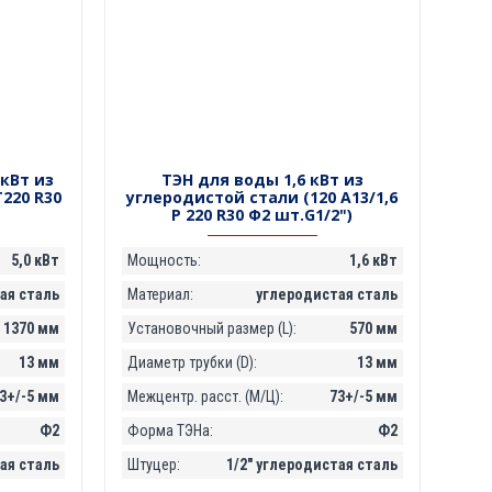
 кВт из
ТЭН для воды 1,6 кВт из
Т220 R30
углеродистой стали (120 А13/1,6
P 220 R30 Ф2 шт.G1/2")
5,0 кВт
Мощность:
1,6 кВт
я сталь
Материал:
углеродистая сталь
1370 мм
Установочный размер (L):
570 мм
13 мм
Диаметр трубки (D):
13 мм
3+/-5 мм
Межцентр. расст. (М/Ц):
73+/-5 мм
Ф2
Форма ТЭНа:
Ф2
ая сталь
Штуцер:
1/2" углеродистая сталь