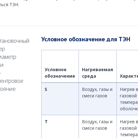
ться ТЭН.
Условное обозначение для ТЭН
становочный
ер
иаметр
ки
Условное
Нагреваемая
-
обозначение
среда
Характ
ентровое
тояние
S
Воздух, газы и
Нагрев 
смеси газов
газовой
темпера
оболочк
T
Воздух, газы и
Нагрев 
смеси газов
газовой 
темпера