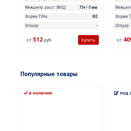
Межцентр. расст. (М/Ц):
73+/-5 мм
Межцентр
Форма ТЭНа:
Ф2
Форма Т
Штуцер:
-
Штуцер:
512
40
от
руб.
от
Купить
Популярные товары
в наличии
под 