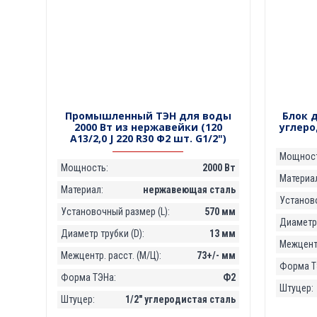
Промышленный ТЭН для воды
Блок д
2000 Вт из нержавейки (120
углеро
А13/2,0 J 220 R30 Ф2 шт. G1/2")
Мощност
Мощность:
2000 Вт
Материал
Материал:
нержавеющая сталь
Установо
Установочный размер (L):
570 мм
Диаметр 
Диаметр трубки (D):
13 мм
Межцентр
Межцентр. расст. (М/Ц):
73+/- мм
Форма Т
Форма ТЭНа:
Ф2
Штуцер:
Штуцер:
1/2" углеродистая сталь