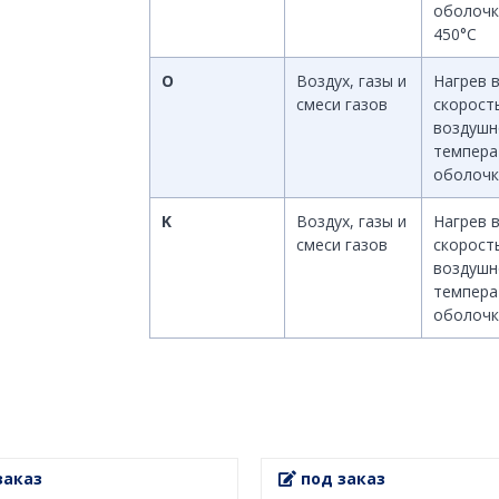
оболочк
450°С
O
Воздух, газы и
Нагрев 
смеси газов
скорост
воздушн
темпера
оболочк
K
Воздух, газы и
Нагрев 
смеси газов
скорост
воздушн
темпера
оболочк
заказ
под заказ