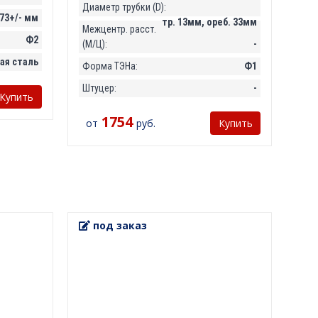
Диаметр трубки (D):
73+/- мм
тр. 13мм, ореб. 33мм
Межцентр. расст.
Ф2
(М/Ц):
-
ая сталь
Форма ТЭНа:
Ф1
Штуцер:
-
Купить
1754
от
руб.
Купить
под заказ