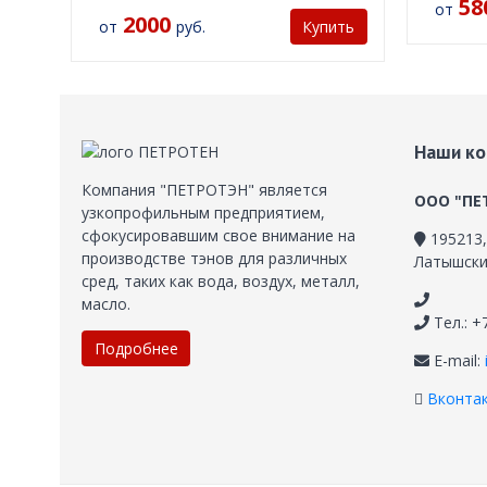
58
от
2000
от
руб.
Купить
Наши ко
Компания "ПЕТРОТЭН" является
ООО "ПЕ
узкопрофильным предприятием,
сфокусировавшим свое внимание на
195213
производстве тэнов для различных
Латышских
сред, таких как вода, воздух, металл,
масло.
Тел.: +
Подробнее
E-mail:
Вконта