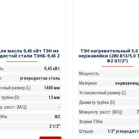
ля масла 9,45 кВт ТЭН из
ТЭН нагревательный 5,0
дистой стали ТЭНБ-9,45 Z
нержавейки (280 В13/5,0 
Ф2 G1/2")
ь:
9,45 кВт
Мощность:
:
углеродистая сталь
Материал:
нержавеюща
чный размер (L):
1400 мм
Установочный размер (L):
трубки (D):
13 мм
Диаметр трубки (D):
. расст. (М/Ц):
-
Межцентр. расст. (М/Ц):
7
ЭНа:
Ф2
Форма ТЭНа:
2 1/2"
Штуцер:
1/2" углеродист