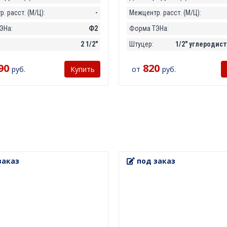
. расст. (М/Ц):
-
Межцентр. расст. (М/Ц):
ЭНа:
Ф2
Форма ТЭНа:
2 1/2"
Штуцер:
1/2" углеродист
90
820
руб.
от
руб.
Купить
заказ
под заказ