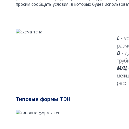
просим сообщать условия, в которых будет использова
L
- у
разм
D
- д
труб
М/Ц
межц
расс
Типовые формы ТЭН