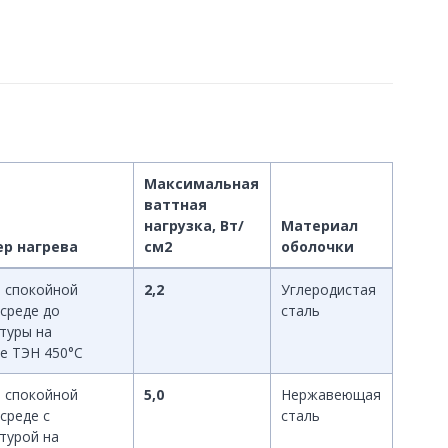
Максимальная
ваттная
нагрузка, Вт/
Материал
ер нагрева
см2
оболочки
в спокойной
2,2
Углеродистая
 среде до
сталь
туры на
е ТЭН 450°С
в спокойной
5,0
Нержавеющая
среде с
сталь
турой на