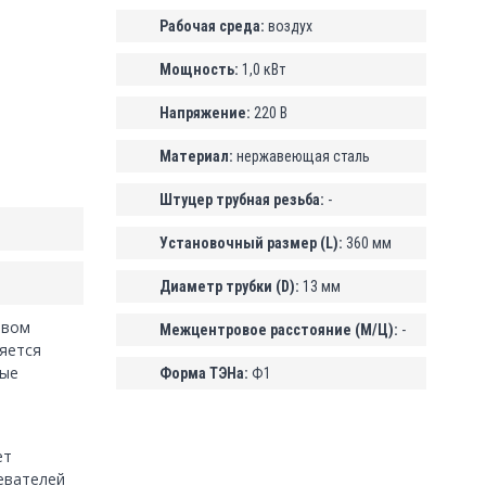
Рабочая среда:
воздух
Мощность:
1,0 кВт
Напряжение:
220 В
Материал:
нержавеющая сталь
Штуцер трубная резьба:
-
Установочный размер (L):
360 мм
Диаметр трубки (D):
13 мм
овом
Межцентровое расстояние (М/Ц):
-
ляется
ные
Форма ТЭНа:
Ф1
ет
евателей