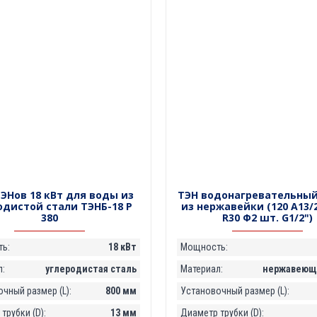
ЭНов 18 кВт для воды из
ТЭН водонагревательный 
одистой стали ТЭНБ-18 Р
из нержавейки (120 А13/2,
380
R30 Ф2 шт. G1/2")
ь:
18 кВт
Мощность:
:
углеродистая сталь
Материал:
нержавеюща
чный размер (L):
800 мм
Установочный размер (L):
трубки (D):
13 мм
Диаметр трубки (D):