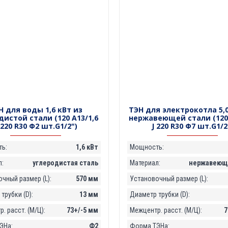
Н для воды 1,6 кВт из
ТЭН для электрокотла 5,0
дистой стали (120 А13/1,6
нержавеющей стали (120 
 220 R30 Ф2 шт.G1/2")
J 220 R30 Ф7 шт.G1/2
ь:
1,6 кВт
Мощность:
:
углеродистая сталь
Материал:
нержавеюща
чный размер (L):
570 мм
Установочный размер (L):
трубки (D):
13 мм
Диаметр трубки (D):
. расст. (М/Ц):
73+/-5 мм
Межцентр. расст. (М/Ц):
7
ЭНа:
Ф2
Форма ТЭНа: