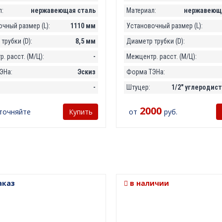
:
нержавеющая сталь
Материал:
нержавеюща
чный размер (L):
1110 мм
Установочный размер (L):
трубки (D):
8,5 мм
Диаметр трубки (D):
. расст. (М/Ц):
-
Межцентр. расст. (М/Ц):
ЭНа:
Эскиз
Форма ТЭНа:
-
Штуцер:
1/2" углеродист
2000
точняйте
от
руб.
Купить
аказ
в наличии