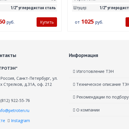
1/2" углеродистая сталь
Штуцер:
1/2" углеродист
60
1025
руб.
от
руб.
Купить
нтакты
Информация
ТРОТЭН"
Изготовление ТЭН
,
Россия, Санкт-Петербург
,
ул.
Техническое описание ТЭ
 Стрелков, д.31А, оф. 212
Рекомендации по подбору
 (812) 922-55-76
О компании
nfo@petroten.ru
кте
Instagram