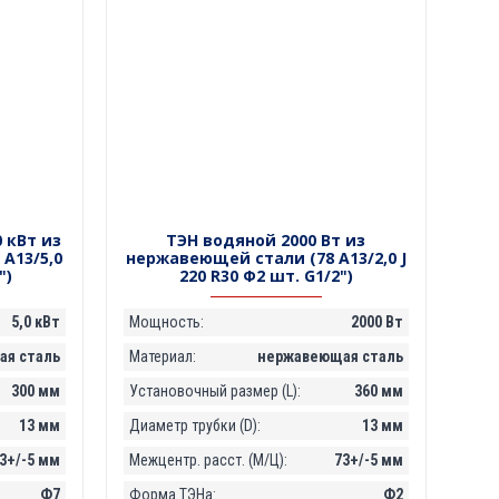
 кВт из
ТЭН водяной 2000 Вт из
А13/5,0
нержавеющей стали (78 А13/2,0 J
")
220 R30 Ф2 шт. G1/2")
5,0 кВт
Мощность:
2000 Вт
я сталь
Материал:
нержавеющая сталь
300 мм
Установочный размер (L):
360 мм
13 мм
Диаметр трубки (D):
13 мм
3+/-5 мм
Межцентр. расст. (М/Ц):
73+/-5 мм
Ф7
Форма ТЭНа:
Ф2