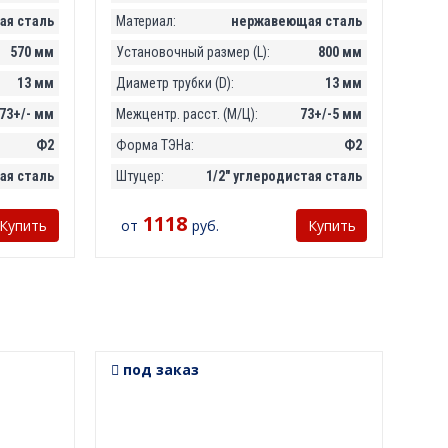
я сталь
Материал:
нержавеющая сталь
570 мм
Установочный размер (L):
800 мм
13 мм
Диаметр трубки (D):
13 мм
73+/- мм
Межцентр. расст. (М/Ц):
73+/-5 мм
Ф2
Форма ТЭНа:
Ф2
ая сталь
Штуцер:
1/2" углеродистая сталь
1118
от
руб.
Купить
Купить
под заказ