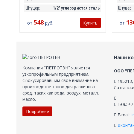
Штуцер:
1/2" углеродистая сталь
Штуцер:
548
13
от
руб.
от
Купить
Наши ко
Компания "ПЕТРОТЭН" является
ООО "ПЕ
узкопрофильным предприятием,
сфокусировавшим свое внимание на
195213
производстве тэнов для различных
Латышских
сред, таких как вода, воздух, металл,
масло.
Тел.: +7
Подробнее
E-mail:
i
Вконта