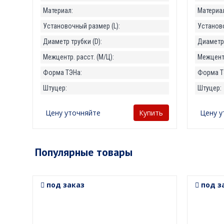
Материал:
Материал
Установочный размер (L):
Установо
Диаметр трубки (D):
Диаметр 
Межцентр. расст. (М/Ц):
Межцентр
Форма ТЭНа:
Форма Т
Штуцер:
Штуцер:
Цену уточняйте
Цену у
Купить
Популярные товары
под заказ
под з