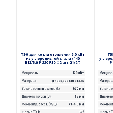
ТЭН для котла отопления 5,0 кВт
ТЭ
из углеродистой стали (140
углеро
В13/5,0 P 220 R30 Ф2 шт.G1/2")
P
Мощность:
5,0 кВт
Мощност
Материал:
углеродистая сталь
Материал
Установочный размер (L):
670 мм
Установо
Диаметр трубки (D):
13 мм
Диаметр 
Межцентр. расст. (М/Ц):
73+/-5 мм
Межцентр
Форма ТЭНа:
Ф2
Форма Т