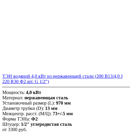
ТЭН водяной 4,0 кВт из нержавеющей стали (200 В13/4,0 J
220 R30 Ф2 шт. G 1/2")
Мощность:
4,0 кВт
Материал:
нержавеющая сталь
Установочный размер (L):
970 мм
Диаметр трубки (D):
13 мм
Межцентр. расст. (М/Ц):
73+/-5 мм
Форма ТЭНа:
Ф2
Штуцер:
1/2" углеродистая сталь
от
3300
руб.