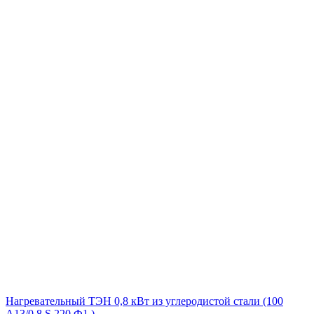
Нагревательный ТЭН 0,8 кВт из углеродистой стали (100
А13/0,8 S 220 Ф1 )