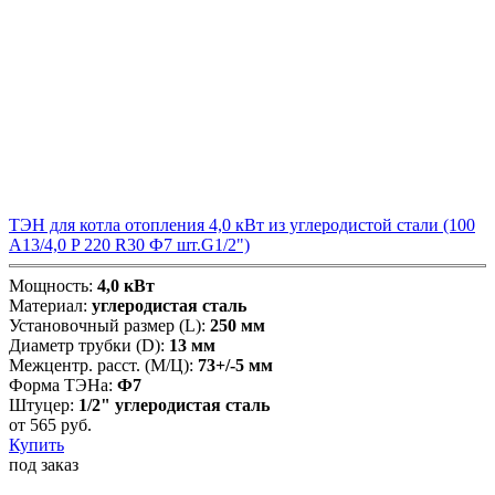
ТЭН для котла отопления 4,0 кВт из углеродистой стали (100
А13/4,0 P 220 R30 Ф7 шт.G1/2")
Мощность:
4,0 кВт
Материал:
углеродистая сталь
Установочный размер (L):
250 мм
Диаметр трубки (D):
13 мм
Межцентр. расст. (М/Ц):
73+/-5 мм
Форма ТЭНа:
Ф7
Штуцер:
1/2" углеродистая сталь
от
565
руб.
Купить
под заказ