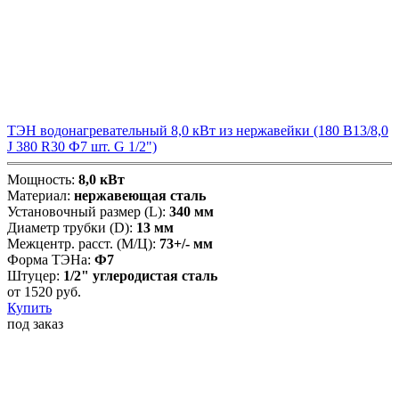
ТЭН водонагревательный 8,0 кВт из нержавейки (180 B13/8,0
J 380 R30 Ф7 шт. G 1/2")
Мощность:
8,0 кВт
Материал:
нержавеющая сталь
Установочный размер (L):
340 мм
Диаметр трубки (D):
13 мм
Межцентр. расст. (М/Ц):
73+/- мм
Форма ТЭНа:
Ф7
Штуцер:
1/2" углеродистая сталь
от
1520
руб.
Купить
под заказ