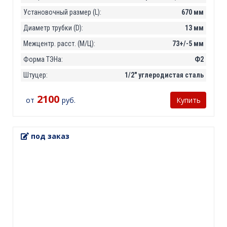
Установочный размер (L):
670 мм
Диаметр трубки (D):
13 мм
Межцентр. расст. (М/Ц):
73+/-5 мм
Форма ТЭНа:
Ф2
Штуцер:
1/2" углеродистая сталь
2100
от
руб.
Купить
под заказ