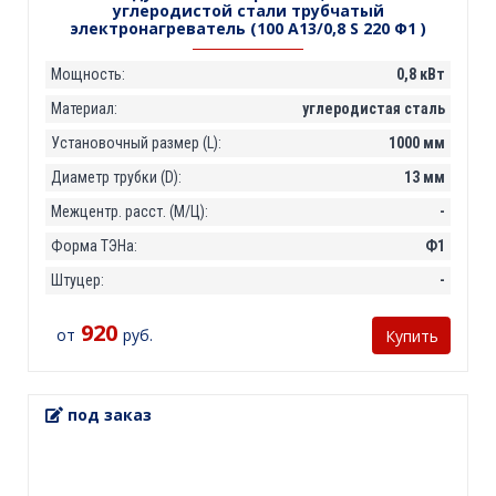
углеродистой стали трубчатый
электронагреватель (100 А13/0,8 S 220 Ф1 )
Мощность:
0,8 кВт
Материал:
углеродистая сталь
Установочный размер (L):
1000 мм
Диаметр трубки (D):
13 мм
Межцентр. расст. (М/Ц):
-
Форма ТЭНа:
Ф1
Штуцер:
-
920
от
руб.
Купить
под заказ