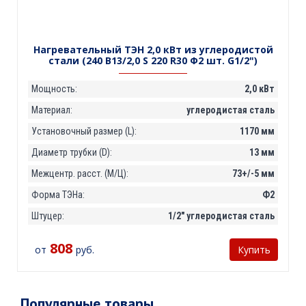
Нагревательный ТЭН 2,0 кВт из углеродистой
стали (240 В13/2,0 S 220 R30 Ф2 шт. G1/2")
Мощность:
2,0 кВт
Материал:
углеродистая сталь
Установочный размер (L):
1170 мм
Диаметр трубки (D):
13 мм
Межцентр. расст. (М/Ц):
73+/-5 мм
Форма ТЭНа:
Ф2
Штуцер:
1/2" углеродистая сталь
808
от
руб.
Купить
Популярные товары