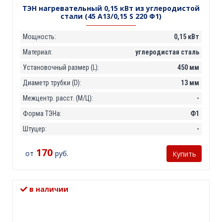
ТЭН нагревательный 0,15 кВт из углеродистой
стали (45 А13/0,15 S 220 Ф1)
Мощность:
0,15 кВт
Материал:
углеродистая сталь
Установочный размер (L):
450 мм
Диаметр трубки (D):
13 мм
Межцентр. расст. (М/Ц):
-
Форма ТЭНа:
Ф1
Штуцер:
-
170
от
руб.
Купить
в наличии