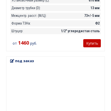
Установочный размер (L):
670 мм
Диаметр трубки (D):
13 мм
Межцентр. расст. (М/Ц):
73+/-5 мм
Форма ТЭНа:
Ф2
Штуцер:
1/2" углеродистая сталь
1460
от
руб.
Купить
под заказ