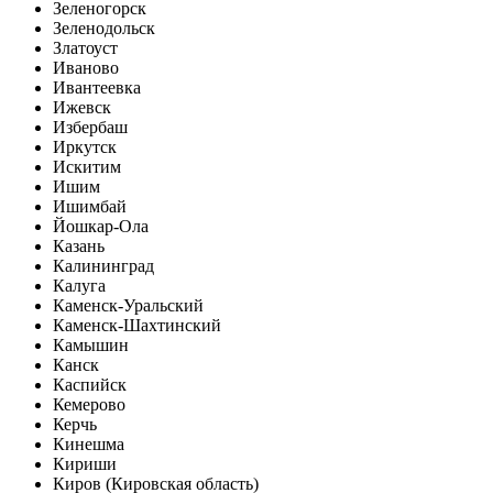
Зеленогорск
Зеленодольск
Златоуст
Иваново
Ивантеевка
Ижевск
Избербаш
Иркутск
Искитим
Ишим
Ишимбай
Йошкар-Ола
Казань
Калининград
Калуга
Каменск-Уральский
Каменск-Шахтинский
Камышин
Канск
Каспийск
Кемерово
Керчь
Кинешма
Кириши
Киров (Кировская область)