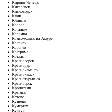
Кирово-Чепецк
Киселевск
Кисловодск
Клин
Клинцы
Ковров
Когалым
Коломна
Комсомольск-на-Амуре
Копейск
Королев
Кострома
Котлас
Красногорск
Краснодар
Краснокаменск
Краснокамск
Краснотурьинск
Красноярск
Кропоткин
Крымск
Кстово
Кузнецк
Кумертау
Кунгур