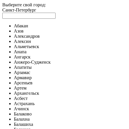
Выберите свой город:
Санкт-Петербург
Абакан
Азов
Александров
Алексин
Альметьевск
Анапа
Ангарск
Анжеро-Судженск
Апатиты
Арзамас
Армавир
Арсеньев
Артем
Архангельск
Асбест
Астрахань
Ачинск
Балаково
Балахна
Балашиха