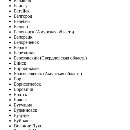
Балашов
Барнаул
Батайск
Белгород
Белебей
Белово
Белогорск (Амурская область)
Белорецк
Белореченск
Бердск
Березники
Березовский (Свердловская область)
Бийск
Биробиджан
Благовещенск (Амурская область)
Бор
Борисоглебск
Боровичи
Братск
Брянск
Бугульма
Буденновск
Бузулук
Буйнакск
Великие Луки