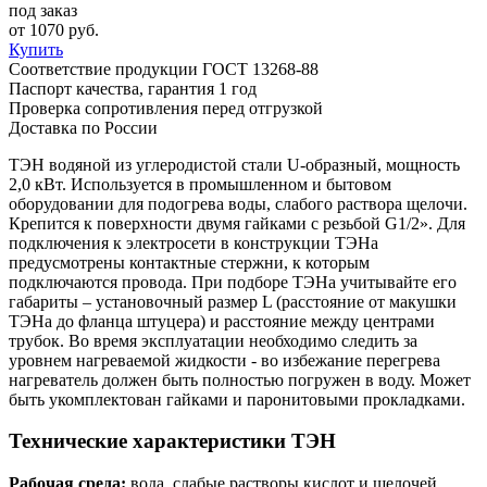
под заказ
от
1070
руб.
Купить
Соответствие продукции ГОСТ 13268-88
Паспорт качества, гарантия 1 год
Проверка сопротивления перед отгрузкой
Доставка по России
ТЭН водяной из углеродистой стали U-образный, мощность
2,0 кВт. Используется в промышленном и бытовом
оборудовании для подогрева воды, слабого раствора щелочи.
Крепится к поверхности двумя гайками с резьбой G1/2». Для
подключения к электросети в конструкции ТЭНа
предусмотрены контактные стержни, к которым
подключаются провода. При подборе ТЭНа учитывайте его
габариты – установочный размер L (расстояние от макушки
ТЭНа до фланца штуцера) и расстояние между центрами
трубок. Во время эксплуатации необходимо следить за
уровнем нагреваемой жидкости - во избежание перегрева
нагреватель должен быть полностью погружен в воду. Может
быть укомплектован гайками и паронитовыми прокладками.
Технические характеристики ТЭН
Рабочая среда:
вода, слабые растворы кислот и щелочей