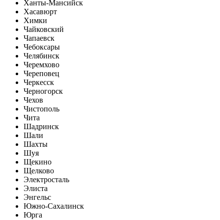
Ханты-Мансийск
Хасавюрт
Химки
Чайковский
Чапаевск
Чебоксары
Челябинск
Черемхово
Череповец
Черкесск
Черногорск
Чехов
Чистополь
Чита
Шадринск
Шали
Шахты
Шуя
Щекино
Щелково
Электросталь
Элиста
Энгельс
Южно-Сахалинск
Юрга