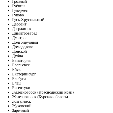
Грозный
Губкин
Гудермес
Гуково
Гусь-Хрустальный
Дербент
Дзержинск
Димитровград
Дмитров
Долгопрудный
Домодедово
Донской
Дубна
Евпатория
Егорьевск
Ейск
Екатеринбург
Елабуга
Елец
Ессентуки
Железногорск (Красноярский край)
Железногорск (Курская область)
Жигулевск
Жуковский
Заречный