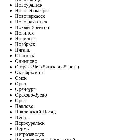
Новоуральск
Новочебоксарск
Новочеркасск
Новошахтинск
Новый Уренгой
Ногинск
Норильск
Ноябрьск
Нягань
Обнинск
Одинцово
Озерск (Челябинская область)
Октябрьский
Омск
Орел
Оренбург
Орехово-Зуево
Орск
Павлово
Павловский Посад
Пенза
Первоуральск
Пермь
Петрозаводск
Петропавловск-Камчатский