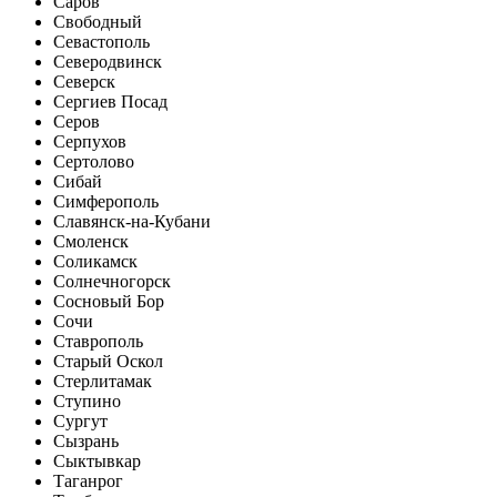
Саров
Свободный
Севастополь
Северодвинск
Северск
Сергиев Посад
Серов
Серпухов
Сертолово
Сибай
Симферополь
Славянск-на-Кубани
Смоленск
Соликамск
Солнечногорск
Сосновый Бор
Сочи
Ставрополь
Старый Оскол
Стерлитамак
Ступино
Сургут
Сызрань
Сыктывкар
Таганрог