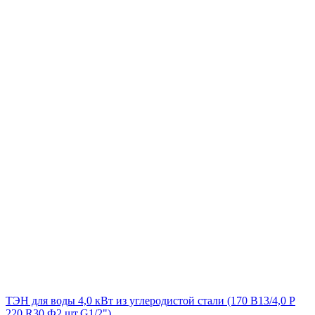
ТЭН для воды 4,0 кВт из углеродистой стали (170 В13/4,0 P
220 R30 Ф2 шт.G1/2")