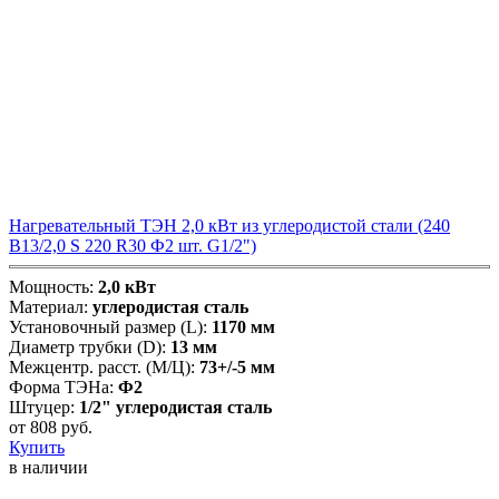
Нагревательный ТЭН 2,0 кВт из углеродистой стали (240
В13/2,0 S 220 R30 Ф2 шт. G1/2")
Мощность:
2,0 кВт
Материал:
углеродистая сталь
Установочный размер (L):
1170 мм
Диаметр трубки (D):
13 мм
Межцентр. расст. (М/Ц):
73+/-5 мм
Форма ТЭНа:
Ф2
Штуцер:
1/2" углеродистая сталь
от
808
руб.
Купить
в наличии