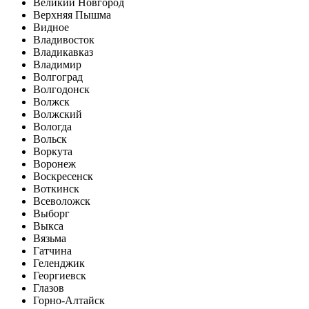
Великий Новгород
Верхняя Пышма
Видное
Владивосток
Владикавказ
Владимир
Волгоград
Волгодонск
Волжск
Волжский
Вологда
Вольск
Воркута
Воронеж
Воскресенск
Воткинск
Всеволожск
Выборг
Выкса
Вязьма
Гатчина
Геленджик
Георгиевск
Глазов
Горно-Алтайск