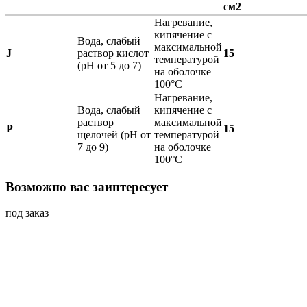
см2
Нагревание,
кипячение с
Вода, слабый
максимальной
J
раствор кислот
15
температурой
(pH от 5 до 7)
на оболочке
100°С
Нагревание,
Вода, слабый
кипячение с
раствор
максимальной
P
15
щелочей (pH от
температурой
7 до 9)
на оболочке
100°С
Возможно вас заинтересует
под заказ