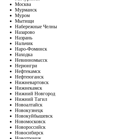
Москва
Мурманск
Муром
Мытищи
Набережные Челны
Назарово
Назрань
Нальчик
Наро-Фоминск
Находка
Невинномысск
Нерюнгри
Нефтекамск
Нефтеюганск
Нижневартовск
Нижнекамск
Нижний Новгород
Нижний Тагил
Новоалтайск
Новокузнецк
Новокуйбышевск
Новомосковск
Новороссийск
Новосибирск
Новотроицк