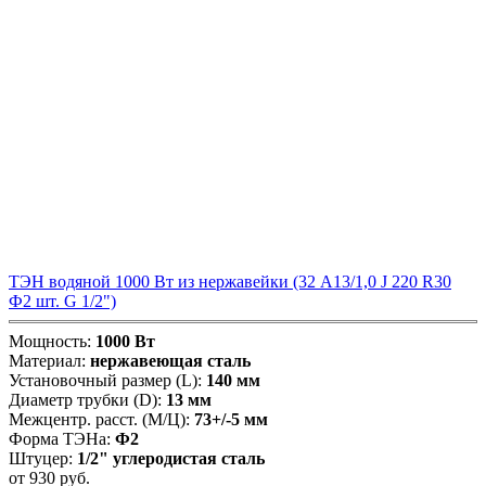
ТЭН водяной 1000 Вт из нержавейки (32 А13/1,0 J 220 R30
Ф2 шт. G 1/2")
Мощность:
1000 Вт
Материал:
нержавеющая сталь
Установочный размер (L):
140 мм
Диаметр трубки (D):
13 мм
Межцентр. расст. (М/Ц):
73+/-5 мм
Форма ТЭНа:
Ф2
Штуцер:
1/2" углеродистая сталь
от
930
руб.