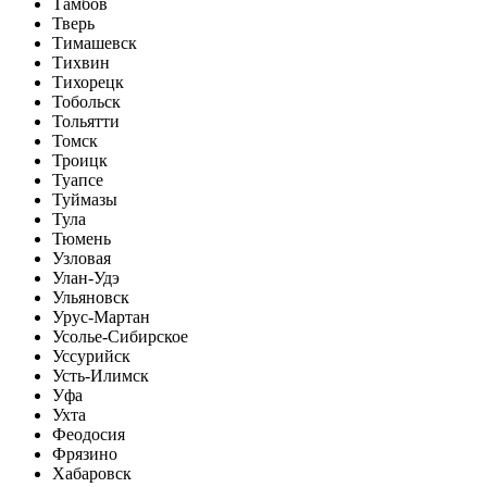
Тамбов
Тверь
Тимашевск
Тихвин
Тихорецк
Тобольск
Тольятти
Томск
Троицк
Туапсе
Туймазы
Тула
Тюмень
Узловая
Улан-Удэ
Ульяновск
Урус-Мартан
Усолье-Сибирское
Уссурийск
Усть-Илимск
Уфа
Ухта
Феодосия
Фрязино
Хабаровск