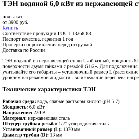
ТЭН водяной 6,0 кВт из нержавеющей ста
под заказ
от
3900
руб.
Купить
Соответствие продукции ГОСТ 13268-88
Паспорт качества, гарантия 1 год
Проверка сопротивления перед отгрузкой
Доставка по России
ТЭН водяной из нержавеющей стали U-образный, мощность 6,0
поверхности двумя гайками с резьбой G1/2». Для подключения
учитывайте его габариты – установочный размер L (расстояни
уровнем нагреваемой жидкости - во избежание перегрева нагр
Технические характеристики ТЭН
Рабочая среда:
вода, слабые растворы кислот (рН 5-7)
Мощность:
6,0 кВт
Напряжение:
220 В
Материал:
нержавеющая сталь
Штуцер трубная резьба:
1/2" углеродистая сталь
Установочный размер (L):
1370 мм
Диаметр трубки (D):
13 мм