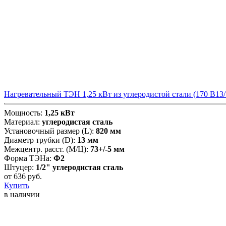
Нагревательный ТЭН 1,25 кВт из углеродистой стали (170 В13/1
Мощность:
1,25 кВт
Материал:
углеродистая сталь
Установочный размер (L):
820 мм
Диаметр трубки (D):
13 мм
Межцентр. расст. (М/Ц):
73+/-5 мм
Форма ТЭНа:
Ф2
Штуцер:
1/2" углеродистая сталь
от
636
руб.
Купить
в наличии