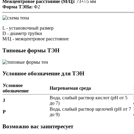
Межцентровое расстояние (М/Ц):
73+/-5 мм
Форма ТЭНа:
Ф2
L
- установочный размер
D
- диаметр трубки
М/Ц
- межцентровое расстояние
Типовые формы ТЭН
Условное обозначение для ТЭН
Условное
Нагреваемая среда
обозначение
Вода, слабый раствор кислот (pH от 5
J
до 7)
Вода, слабый раствор щелочей (pH от 7
P
до 9)
Возможно вас заинтересует