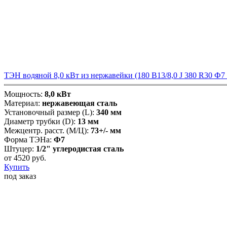
ТЭН водяной 8,0 кВт из нержавейки (180 B13/8,0 J 380 R30 Ф7 
Мощность:
8,0 кВт
Материал:
нержавеющая сталь
Установочный размер (L):
340 мм
Диаметр трубки (D):
13 мм
Межцентр. расст. (М/Ц):
73+/- мм
Форма ТЭНа:
Ф7
Штуцер:
1/2" углеродистая сталь
от
4520
руб.
Купить
под заказ