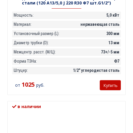
стали (120 А13/5,0 J 220 R30 Ф7 шт.G1/2")
Мощность:
5,0 кВт
Материал:
нержавеющая сталь
Установочный размер (L):
300 мм
Диаметр трубки (D):
13 мм
Межцентр. расст. (М/Ц):
73+/-5 мм
Форма ТЭНа:
Ф7
Штуцер:
1/2" углеродистая сталь
1025
от
руб.
Купить
в наличии