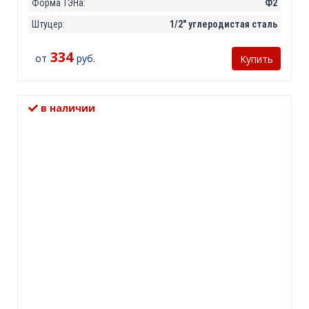
Форма ТЭНа:
Ф2
Штуцер:
1/2" углеродистая сталь
334
от
руб.
Купить
в наличии