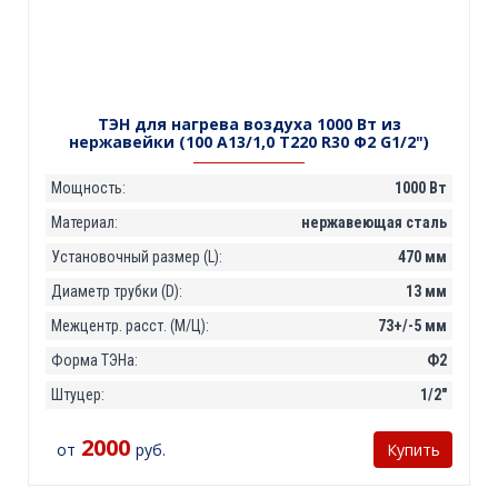
ТЭН для нагрева воздуха 1000 Вт из
нержавейки (100 А13/1,0 Т220 R30 Ф2 G1/2")
Мощность:
1000 Вт
Материал:
нержавеющая сталь
Установочный размер (L):
470 мм
Диаметр трубки (D):
13 мм
Межцентр. расст. (М/Ц):
73+/-5 мм
Форма ТЭНа:
Ф2
Штуцер:
1/2"
2000
от
руб.
Купить