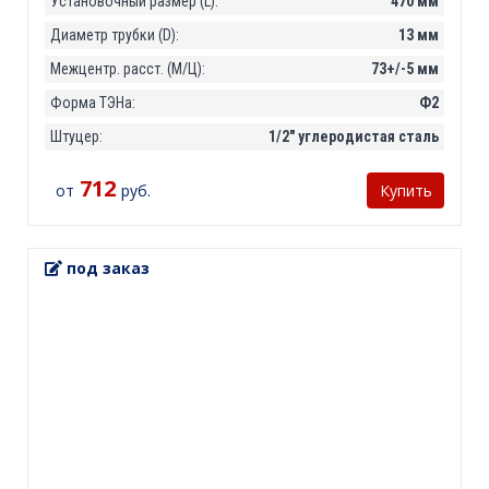
Установочный размер (L):
470 мм
Диаметр трубки (D):
13 мм
Межцентр. расст. (М/Ц):
73+/-5 мм
Форма ТЭНа:
Ф2
Штуцер:
1/2" углеродистая сталь
712
от
руб.
Купить
под заказ